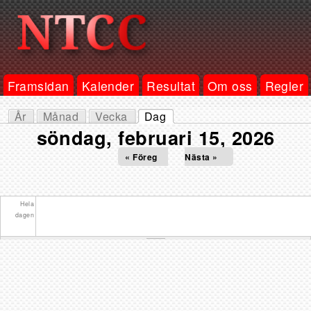
Framsidan
Kalender
Resultat
Om oss
Regler
År
Månad
Vecka
Dag
Primära flikar
söndag, februari 15, 2026
(aktiv flik)
« Föreg
Nästa »
Hela
dagen