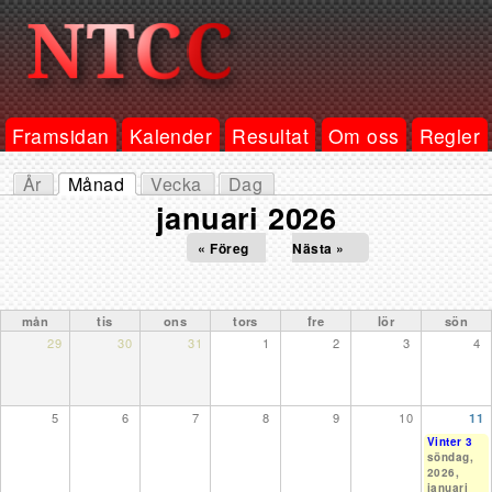
Framsidan
Kalender
Resultat
Om oss
Regler
År
Månad
Vecka
Dag
Primära flikar
(aktiv flik)
januari 2026
« Föreg
Nästa »
mån
tis
ons
tors
fre
lör
sön
29
30
31
1
2
3
4
5
6
7
8
9
10
11
Vinter 3
söndag,
2026,
januari