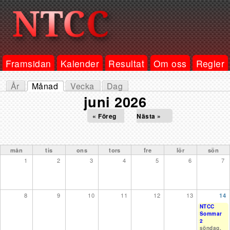
Framsidan
Kalender
Resultat
Om oss
Regler
År
Månad
Vecka
Dag
Primära flikar
(aktiv flik)
juni 2026
« Föreg
Nästa »
mån
tis
ons
tors
fre
lör
sön
1
2
3
4
5
6
7
8
9
10
11
12
13
14
NTCC
Sommar
2
söndag,