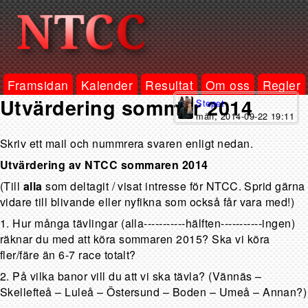
Framsidan
Kalender
Resultat
Om oss
Regler
Utvärdering sommar 2014
Stepet
mån, 2014-09-22 19:11
Skriv ett mail och nummrera svaren enligt nedan.
Utvärdering av NTCC sommaren 2014
(Till
alla
som deltagit / visat intresse för NTCC. Sprid gärna
vidare till blivande eller nyfikna som också får vara med!)
1. Hur många tävlingar (alla-----------hälften-----------ingen)
räknar du med att köra sommaren 2015? Ska vi köra
fler/färe än 6-7 race totalt?
2. På vilka banor vill du att vi ska tävla? (Vännäs –
Skellefteå – Luleå – Östersund – Boden – Umeå – Annan?)