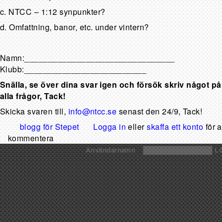
c. NTCC – 1:12 synpunkter?
d. Omfattning, banor, etc. under vintern?
Namn:________________________________
Klubb:__________________________
Snälla, se över dina svar igen och försök skriv något på
alla frågor, Tack!
Skicka svaren till,
info@ntcc.se
senast den 24/9, Tack!
blogg för Stepet
Logga in
eller
skaffa ett konto
för a
kommentera
Användarnamn
*
L