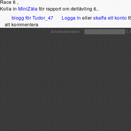
Race 6 ,
Kolla in
MiniZäta
för rapport om deltävling 6..
blogg för Tudor_47
Logga in
eller
skaffa ett konto
f
att kommentera
Användarnamn
*
L