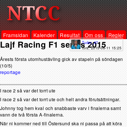
Framsidan
Kalender
Resultat
Om oss
Regler
Lajf Racing F1 series 2015
Tudor_47
tors, 2015-06-11 15:25
Årests första utomhustävling gick av stapeln på söndagen
(10/5)
reportage
I race 2 så var det torrt ute
I race 2 så var det torrt ute och helt andra förutsättningar.
Johnny tog hem kval och snabbaste varv i finalerna samt
vann de två första A-finalerna.
När ni kommer ned till Östersund ska ni passa på att köra