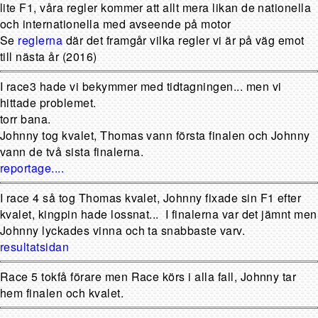
lite F1, våra regler kommer att allt mera likan de nationella
och internationella med avseende på motor
Se
reglerna
där det framgår vilka regler vi är på väg emot
till nästa år (2016)
I race3 hade vi bekymmer med tidtagningen... men vi
hittade problemet.
torr bana.
Johnny tog kvalet, Thomas vann första finalen och Johnny
vann de två sista finalerna.
reportage....
I race 4 så tog Thomas kvalet, Johnny fixade sin F1 efter
kvalet, kingpin hade lossnat... I finalerna var det jämnt men
Johnny lyckades vinna och ta snabbaste varv.
resultatsidan
Race 5 tokfå förare men Race körs i alla fall, Johnny tar
hem finalen och kvalet.