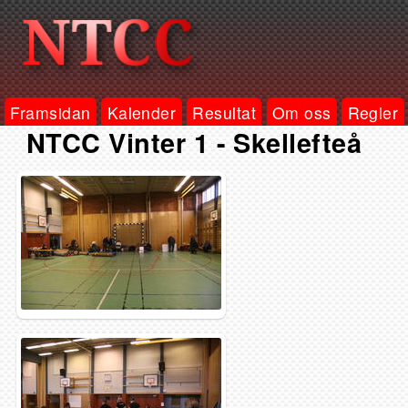
Framsidan
Kalender
Resultat
Om oss
Regler
NTCC Vinter 1 - Skellefteå