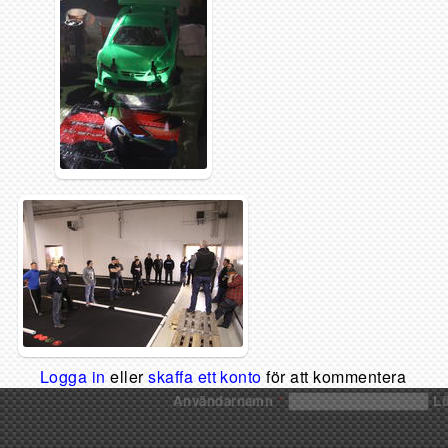
Logga in
eller
skaffa ett konto
för att kommentera
Användarnamn
*
L