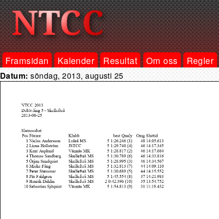
Framsidan
Kalender
Resultat
Om oss
Regler
Datum:
söndag, 2013, augusti 25