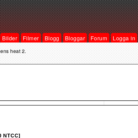
Bilder
Filmer
Blogg
Bloggar
Forum
Logga in
lens heat 2.