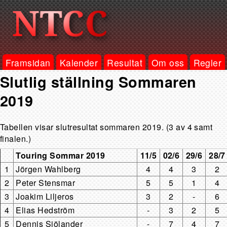
Framsidan
Kalender
Resultat
Om oss
Regler
Slutlig ställning Sommaren
2019
Tabellen visar slutresultat sommaren 2019. (3 av 4 samt
finalen.)
Touring Sommar 2019
11/5
02/6
29/6
28/7
1
Jörgen Wahlberg
4
4
3
2
2
Peter Stensmar
5
5
1
4
3
Joakim Liljeros
3
2
-
6
4
Elias Hedström
-
3
2
5
5
Dennis Sjölander
-
7
4
7