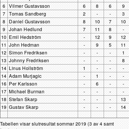
6
Vilmer Gustavsson
6
8
6
9
7
Tomas Sandberg
2
-
-
3
8
Daniel Gustavsson
8
10
7
10
9
Johan Hedlund
7
11
8
-
10
Emil Hedström
-
12
9
12
11
John Hedman
-
9
5
11
12
Simon Fredriksen
-
-
-
1
13
Johnny Fredriksen
-
-
-
8
14
Linus Hollström
1
-
-
-
14
Adam Murjagic
-
1
-
-
16
Per Karlsson
-
6
-
-
17
Michael Burman
-
-
-
-
18
Stefan Skarp
-
-
-
13
19
Gustav Skarp
-
-
-
14
Tabellen visar slutresultat sommar 2019 (3 av 4 samt