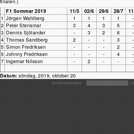
finalen.)
F1 Sommar 2019
11/5
02/6
29/6
28/7
11
1
Jörgen Wahlberg
1
1
1
1
-
2
Peter Stensmar
3
4
3
5
-
3
Dennis Sjölander
-
3
2
6
-
4
Thomas Sandberg
2
-
-
3
-
5
Simon Fredriksen
-
-
-
2
-
5
Johnny Fredriksen
-
-
-
4
-
7
Ingemar Nilsson
-
2
-
-
-
Datum:
söndag, 2019, oktober 20
Användarnamn
*
L