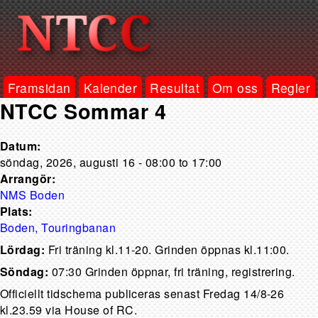
Framsidan
Kalender
Resultat
Om oss
Regler
NTCC Sommar 4
Datum:
söndag, 2026, augusti 16 -
08:00
to
17:00
Arrangör:
NMS Boden
Plats:
Boden, Touringbanan
Lördag:
Fri träning kl.11-20. Grinden öppnas kl.11:00.
Söndag:
07:30 Grinden öppnar, fri träning, registrering.
Officiellt tidschema publiceras senast Fredag 14/8-26
kl.23.59 via House of RC.