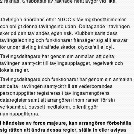
2 räknas. Snabbaste av räknade heat avgör vid lika.
Tävlingen anordnas efter NTCC’s tävlingsbestämmelser
och enligt denna tävlingsinbjudan. Deltagande i tävlingen
sker på den tävlandes egen risk. Klubben samt dess
tävlingsledning och funktionärer frånsäger sig allt ansvar
för under tävling inträffade skador, olycksfall el dyl.
Tävlingsdeltagare har genom sin anmälan att delta i
tävlingen samtyckt till tävlingsupplägget, regelverk och
lokala regler.
Tävlingsdeltagare och funktionärer har genom sin anmälan
att delta i tävlingen samtyckt till att vederbörandes
personuppgifter registreras i tävlingsarrangörens
dataregister samt att arrangören inom ramen för sin
verksamhet, oavsett mediaform, offentliggör
namnuppgifterna.
I händelse av force majeure, kan arrangören förbehålla
sig rätten att ändra dessa regler, ställa in eller avlysa