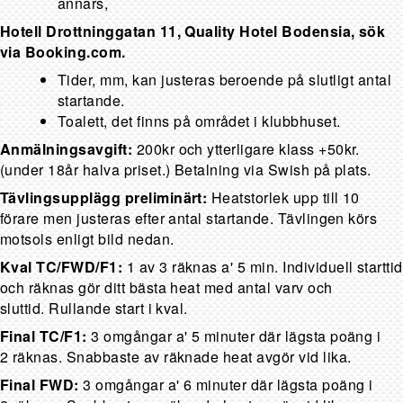
annars,
Hotell Drottninggatan 11, Quality Hotel Bodensia, sök
via Booking.com.
Tider, mm, kan justeras beroende på slutligt antal
startande.
Toalett, det finns på området i klubbhuset.
Anmälningsavgift:
200kr och ytterligare klass +50kr.
(under 18år halva priset.) Betalning via Swish på plats.
Tävlingsupplägg preliminärt:
Heatstorlek upp till 10
förare men justeras efter antal startande. Tävlingen körs
motsols enligt bild nedan.
Kval TC/FWD/F1:
1 av 3 räknas a' 5 min. Individuell starttid
och räknas gör ditt bästa heat med antal varv och
sluttid. Rullande start i kval.
Final TC/F1:
3 omgångar a' 5 minuter där lägsta poäng i
2 räknas. Snabbaste av räknade heat avgör vid lika.
Final FWD:
3 omgångar a' 6 minuter där lägsta poäng i