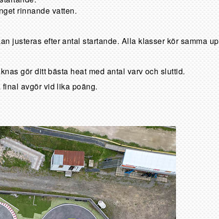
inget rinnande vatten.
 kan justeras efter antal startande. Alla klasser kör samma u
äknas gör ditt bästa heat med antal varv och sluttid.
 final avgör vid lika poäng.