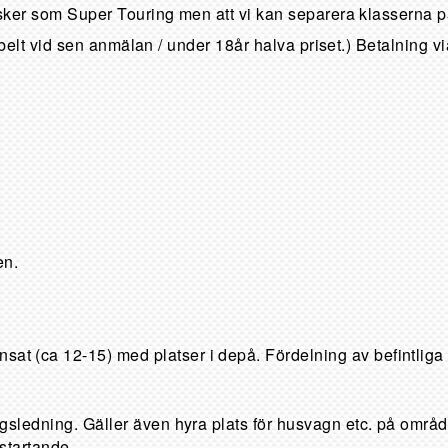
ker som Super Touring men att vi kan separera klasserna på
belt vid sen anmälan / under 18år halva priset.) Betalning vi
en.
at (ca 12-15) med platser i depå. Fördelning av befintliga 
ngsledning. Gäller även hyra plats för husvagn etc. på område
 startande.