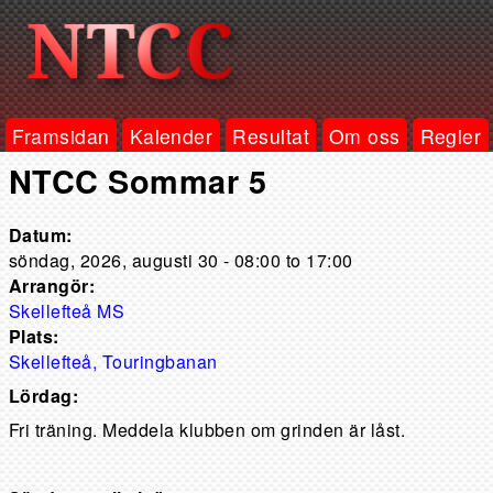
Framsidan
Kalender
Resultat
Om oss
Regler
NTCC Sommar 5
Datum:
söndag, 2026, augusti 30 -
08:00
to
17:00
Arrangör:
Skellefteå MS
Plats:
Skellefteå, Touringbanan
Lördag:
Fri träning. Meddela klubben om grinden är låst.