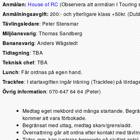
Anmälan:
House of RC
(Observera att anmälan I Touring s
Anmälningsavgift:
200:- och ytterligare klass +50kr. (Dub
Tävlingsledare
: Peter Stensmar
Miljöansvarig
: Thomas Sandberg
Banansvarig
: Anders Wågstedt
Tidtagning
: TBA
Teknisk chef
: TBA
Lunch
: Får ordnas på egen hand.
Trackfee
: I startavgiften ingår träning (Trackfee) på lördag
Övrig information
: 070-647 64 64 (Peter)
Medtag eget mekbord vid många startande. Begräns
kommer att vara förbokade.
Begränsat med uttag, medtag skarv/grensladd.
Övernattning går att ordna efter kontakt med tävli
Tider, mm, kan justeras beroende på slutligt antal