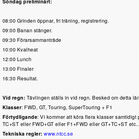
Söndag preliminärt:
08:00 Grinden öppnar, fri träning, registrering.
09:00 Banan stänger.
09:30 Förarsammanträde
10:00 Kvalheat
12:00 Lunch
13:00 Finaler
16:30 Resultat.
Vid regn:
Tävlingen ställs in vid regn. Besked om detta l
Klasser
: FWD, GT, Touring, SuperTouring + F1
Förtydligande
: Vi kommer att köra flera klasser samtidigt
TC+ST eller FWD+GT eller F1+FWD eller GT+TC+ST etc
Tekniska regler:
www.ntcc.se