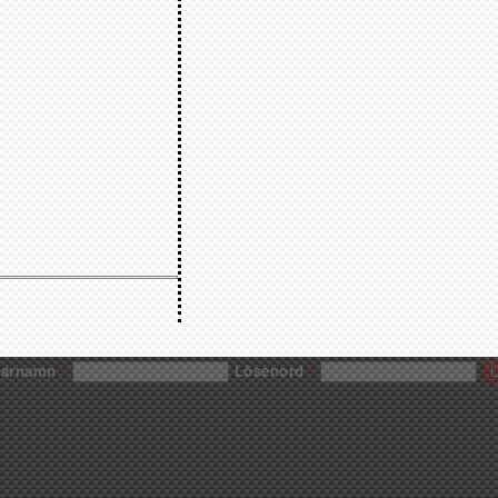
darnamn
*
Lösenord
*