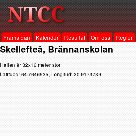
Framsidan
Kalender
Resultat
Om oss
Regler
Skellefteå, Brännanskolan
Hallen är 32x16 meter stor
Latitude: 64.7646535, Longitud: 20.9173739