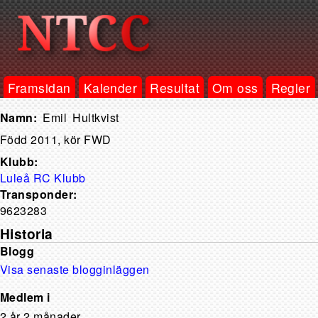
Framsidan
Kalender
Resultat
Om oss
Regler
Emil
Hultkvist
Född 2011, kör FWD
Klubb:
Luleå RC Klubb
Transponder:
9623283
Historia
Blogg
Visa senaste blogginläggen
Medlem i
2 år 2 månader