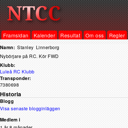
Framsidan
Kalender
Resultat
Om oss
Regler
Stanley
Linnerborg
Nybörjare på RC. Kör FWD
Klubb:
Luleå RC Klubb
Transponder:
7380698
Historia
Blogg
Visa senaste blogginläggen
Medlem i
1 år 8 månader