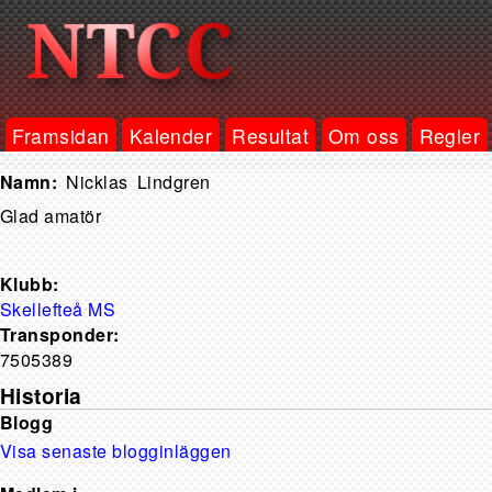
Framsidan
Kalender
Resultat
Om oss
Regler
Nicklas
Lindgren
Glad amatör
Klubb:
Skellefteå MS
Transponder:
7505389
Historia
Blogg
Visa senaste blogginläggen