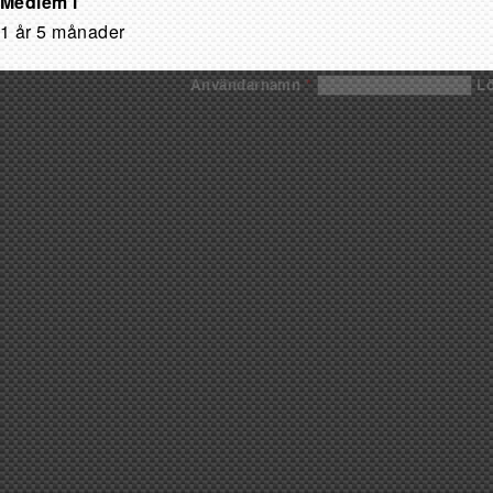
Medlem i
1 år 5 månader
Användarnamn
*
L