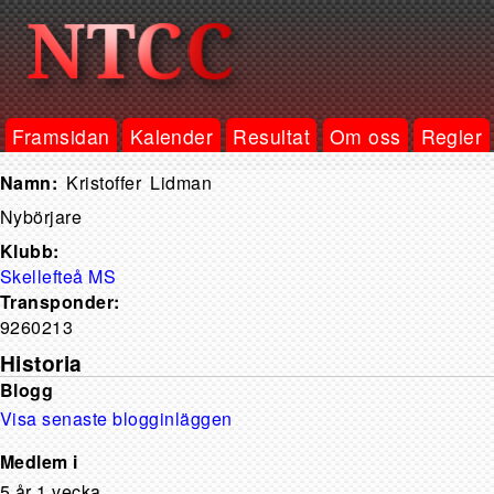
Framsidan
Kalender
Resultat
Om oss
Regler
Kristoffer
Lidman
Nybörjare
Klubb:
Skellefteå MS
Transponder:
9260213
Historia
Blogg
Visa senaste blogginläggen
Medlem i
5 år 1 vecka