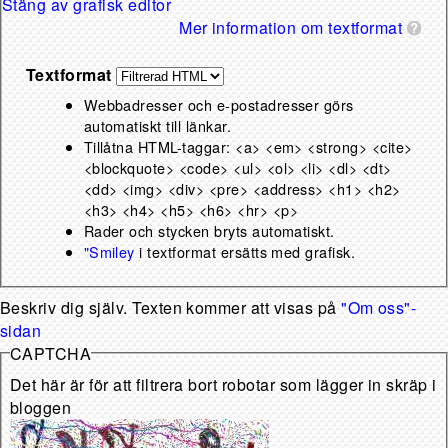
Stäng av grafisk editor
Mer information om textformat
Textformat
Webbadresser och e-postadresser görs
automatiskt till länkar.
Tillåtna HTML-taggar: <a> <em> <strong> <cite>
<blockquote> <code> <ul> <ol> <li> <dl> <dt>
<dd> <img> <div> <pre> <address> <h1> <h2>
<h3> <h4> <h5> <h6> <hr> <p>
Rader och stycken bryts automatiskt.
"Smiley
i textformat ersätts med grafisk.
Beskriv dig själv. Texten kommer att visas på
"Om oss"-
sidan
CAPTCHA
Det här är för att filtrera bort robotar som lägger in skräp i
bloggen