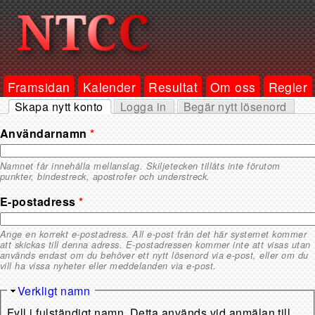
Framsidan
Kalender
Resultat
Om oss
Regler
Skapa nytt konto
Logga in
Begär nytt lösenord
Primära flikar
(aktiv flik)
Användarnamn
*
Namnet får innehålla mellanslag. Skiljetecken tillåts inte förutom
punkter, bindestreck, apostrofer och understreck.
E-postadress
*
Ange en korrekt e-postadress. All e-post från det här systemet kommer
att skickas till denna adress. E-postadressen kommer inte att visas utan
används endast om du behöver ett nytt lösenord via e-post, eller om du
vill ha vissa nyheter eller meddelanden via e-post.
Dölj
Verkligt namn
Fyll i fulständigt namn. Detta används vid anmälan till