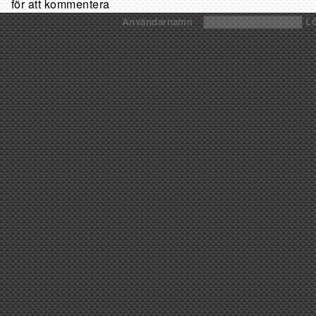
för att kommentera
Användarnamn
*
L