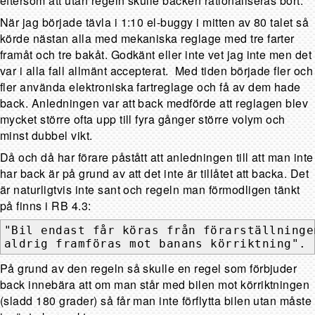
eftersom att utan regeln skulle backen rationaliseras bort.
När jag började tävla i 1:10 el-buggy i mitten av 80 talet så
körde nästan alla med mekaniska reglage med tre farter
framåt och tre bakåt. Godkänt eller inte vet jag inte men det
var i alla fall allmänt accepterat. Med tiden började fler och
fler använda elektroniska fartreglage och få av dem hade
back. Anledningen var att back medförde att reglagen blev
mycket större ofta upp till fyra gånger större volym och
minst dubbel vikt.
Då och då har förare påstått att anledningen till att man inte
har back är på grund av att det inte är tillåtet att backa. Det
är naturligtvis inte sant och regeln man förmodligen tänkt
på finns i RB 4.3:
"Bil endast får köras från förarställningen
aldrig framföras mot banans körriktning".
På grund av den regeln så skulle en regel som förbjuder
back innebära att om man står med bilen mot körriktningen
(sladd 180 grader) så får man inte förflytta bilen utan måste