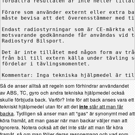
förbättra resultaten är inte heller tillåtn
Förare som använder externt eller extra ba
måste bevisa att det överensstämmer med ti
Endast radiostyrningar som är CE-märkta el
motsvarande godkännande får användas vid t
Radiostyrd Bilsport.

Det är inte tillåtet med någon form av trå
från bil till extern källa under tävling s
fördelar i tävlingsmomentet.

Kommentar: Inga tekniska hjälpmedel är til
Så de anser alltså att regeln som förhindrar användandet
av ABS, TC, gyro och andra tekniska hjälpmedel också
skulle förbjuda back. Varför? Inte för att back anses vara ett
tekniskt hjälpmedel utan för att det
inte
står att man får
backa
. Tydligen så anser man att "gas" är synonymt med att
köra framåt, att man gasar när man backar väljer man att
ignorera. Notera också att det inte står att man får köra
framåt, så om man följer deras resonemang och vad som