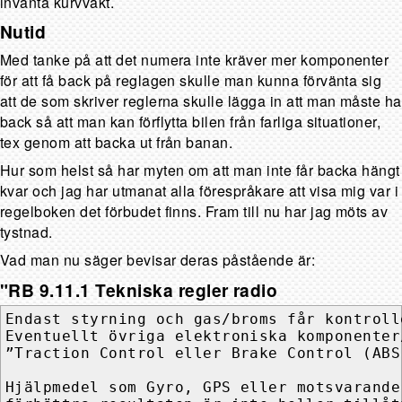
invänta kurvvakt.
Nutid
Med tanke på att det numera inte kräver mer komponenter
för att få back på reglagen skulle man kunna förvänta sig
att de som skriver reglerna skulle lägga in att man måste ha
back så att man kan förflytta bilen från farliga situationer,
tex genom att backa ut från banan.
Hur som helst så har myten om att man inte får backa hängt
kvar och jag har utmanat alla förespråkare att visa mig var i
regelboken det förbudet finns. Fram till nu har jag möts av
tystnad.
Vad man nu säger bevisar deras påstående är:
"RB 9.11.1 Tekniska regler radio
Endast styrning och gas/broms får kontroll
Eventuellt övriga elektroniska komponenter
”Traction Control eller Brake Control (ABS
Hjälpmedel som Gyro, GPS eller motsvarande