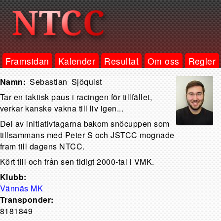
Framsidan
Kalender
Resultat
Om oss
Regler
Sebastian
Sjöquist
Tar en taktisk paus i racingen för tillfället,
verkar kanske vakna till liv igen...
Del av initiativtagarna bakom snöcuppen som
tillsammans med Peter S och JSTCC mognade
fram till dagens NTCC.
Kört till och från sen tidigt 2000-tal i VMK.
Klubb:
Vännäs MK
Transponder:
8181849