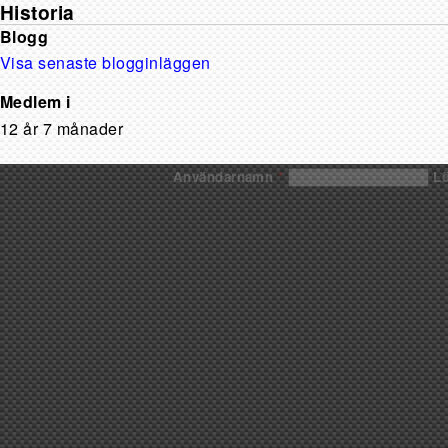
Historia
Blogg
Visa senaste blogginläggen
Medlem i
12 år 7 månader
Användarnamn
*
L