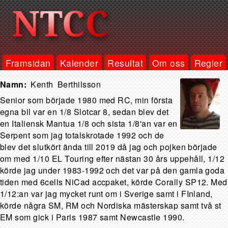
Framsidan
Kalender
Resultat
Om oss
Regler
Kenth
Berthilsson
Senior som började 1980 med RC, min första
egna bil var en 1/8 Slotcar 8, sedan blev det
en Italiensk Mantua 1/8 och sista 1/8'an var en
Serpent som jag totalskrotade 1992 och de
blev det slutkört ända till 2019 då jag och pojken började
om med 1/10 EL Touring efter nästan 30 års uppehåll, 1/12
körde jag under 1983-1992 och det var på den gamla goda
tiden med 6cells NiCad accpaket, körde Corally SP12. Med
1/12:an var jag mycket runt om i Sverige samt i FInland,
körde några SM, RM och Nordiska mästerskap samt två st
EM som gick i Paris 1987 samt Newcastle 1990.