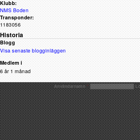
Klubb:
NMS Boden
Transponder:
1183056
Historia
Blogg
Visa senaste blogginläggen
Medlem i
6 år 1 månad
Användarnamn
*
L