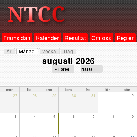
Framsidan
Kalender
Resultat
Om oss
Regler
År
Månad
Vecka
Dag
Primära flikar
(aktiv flik)
augusti 2026
« Föreg
Nästa »
mån
tis
ons
tors
fre
lör
sön
27
28
29
30
31
1
2
3
4
5
6
7
8
9