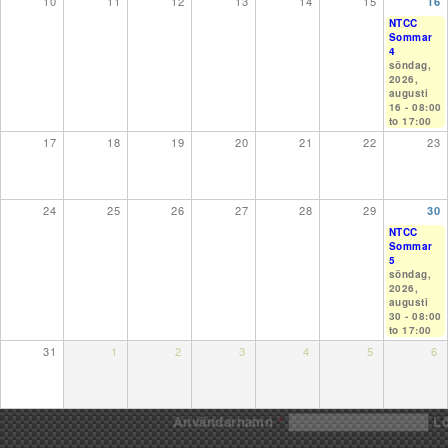
10
11
12
13
14
15
16
NTCC
Sommar
4
söndag,
2026,
augusti
16 -
08:00
to
17:00
17
18
19
20
21
22
23
24
25
26
27
28
29
30
NTCC
Sommar
5
söndag,
2026,
augusti
30 -
08:00
to
17:00
31
1
2
3
4
5
6
Användarnamn
*
L