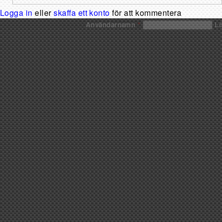
Logga in
eller
skaffa ett konto
för att kommentera
Användarnamn
*
L