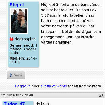
Stepet
Nej, det är fortfarande bara värden
som är högre eller lika som t.ex.
5,67 som är ok. Tabellen visar
bara ett spann med +/- på valt
värde beroende på vad du har
knappat in. Det är inte färgen som
är avgörande utan det faktiska
Nedkopplad
värdet i praktiken.
Senast sedd:
1
månad 3 dagar
sedan
Medlem:
2014-
01-05
Överst
Logga in
eller
skaffa ett konto
för att kommentera
fre, 2014-10-17 13:43
#3
Tudor_47
Nyfiken,