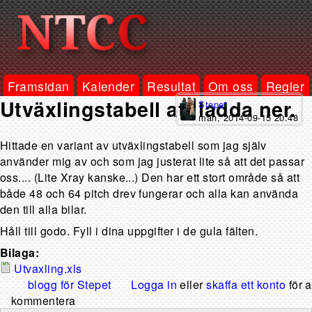
Framsidan
Kalender
Resultat
Om oss
Regler
Utväxlingstabell att ladda ner.
Stepet
mån, 2014-09-15 20:48
Hittade en variant av utväxlingstabell som jag själv
använder mig av och som jag justerat lite så att det passar
oss.... (Lite Xray kanske...) Den har ett stort område så att
både 48 och 64 pitch drev fungerar och alla kan använda
den till alla bilar.
Håll till godo. Fyll i dina uppgifter i de gula fälten.
Bilaga:
Utvaxling.xls
blogg för Stepet
Logga in
eller
skaffa ett konto
för a
kommentera