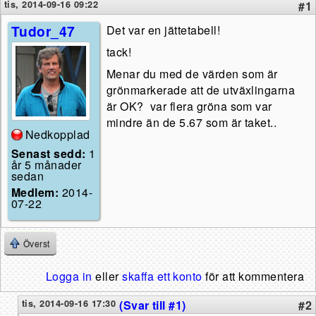
tis, 2014-09-16 09:22
#1
Tudor_47
Det var en jättetabell!
tack!
Menar du med de värden som är
grönmarkerade att de utväxlingarna
är OK? var flera gröna som var
mindre än de 5.67 som är taket..
Nedkopplad
Senast sedd:
1
år 5 månader
sedan
Medlem:
2014-
07-22
Överst
Logga in
eller
skaffa ett konto
för att kommentera
tis, 2014-09-16 17:30
(Svar till #1)
#2