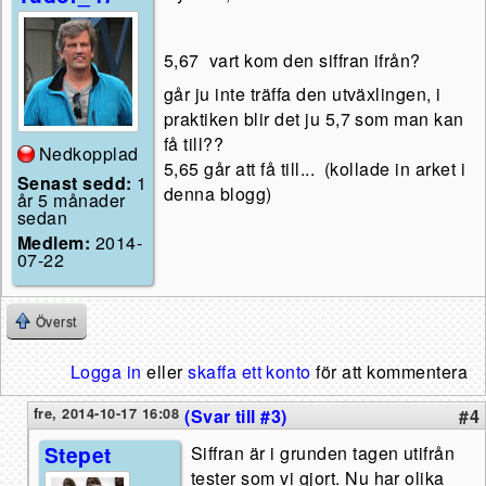
5,67 vart kom den siffran ifrån?
går ju inte träffa den utväxlingen, i
praktiken blir det ju 5,7 som man kan
få till??
Nedkopplad
5,65 går att få till... (kollade in arket i
Senast sedd:
1
denna blogg)
år 5 månader
sedan
Medlem:
2014-
07-22
Överst
Logga in
eller
skaffa ett konto
för att kommentera
fre, 2014-10-17 16:08
(Svar till #3)
#4
Stepet
Siffran är i grunden tagen utifrån
tester som vi gjort. Nu har olika