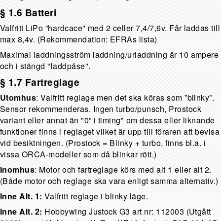
§ 1.6 Batteri
Valfritt LiPo ”hardcace" med 2 celler 7,4/7,6v. Får laddas till
max 8,4v. (Rekommendation: EFRAs lista)
Maximal laddningsström laddning/urladdning är 10 ampere
och i stängd "laddpåse".
§ 1.7 Fartreglage
Utomhus
: Valfritt reglage men det ska köras som ”blinky”.
Sensor rekommenderas. Ingen turbo/punsch, Prostock
variant eller annat än "0” i timing" om dessa eller liknande
funktioner finns i reglaget vilket är upp till föraren att bevisa
vid besiktningen. (Prostock = Blinky + turbo, finns bl.a. i
vissa ORCA-modeller som då blinkar rött.)
Inomhus
: Motor och fartreglage körs med alt 1 eller alt 2.
(Både motor och reglage ska vara enligt samma alternativ.)
Inne Alt. 1:
Valfritt reglage i blinky läge.
Inne Alt. 2:
Hobbywing Justock G3 art nr: 112003 (Utgått