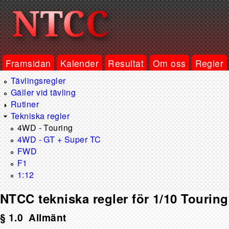
Framsidan
Kalender
Resultat
Om oss
Regler
Tävlingsregler
Gäller vid tävling
Rutiner
Tekniska regler
4WD - Touring
4WD - GT + Super TC
FWD
F1
1:12
NTCC tekniska regler för 1/10 Touring
§ 1.0 Allmänt