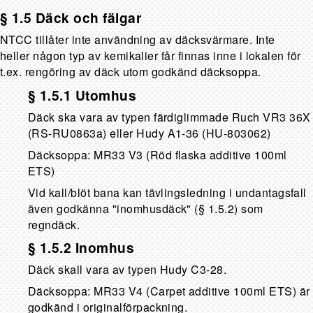
§ 1.5 Däck och fälgar
NTCC tillåter inte användning av däcksvärmare. Inte
heller någon typ av kemikalier får finnas inne i lokalen för
t.ex. rengöring av däck utom godkänd däcksoppa.
§ 1.5.1 Utomhus
Däck ska vara av typen färdiglimmade Ruch VR3 36X
(RS-RU0863a) eller Hudy A1-36 (HU-803062)
Däcksoppa: MR33 V3 (Röd flaska additive 100ml
ETS)
Vid kall/blöt bana kan tävlingsledning i undantagsfall
även godkänna "inomhusdäck" (§ 1.5.2) som
regndäck.
§ 1.5.2 Inomhus
Däck skall vara av typen Hudy C3-28.
Däcksoppa: MR33 V4 (Carpet additive 100ml ETS) är
godkänd i originalförpackning.