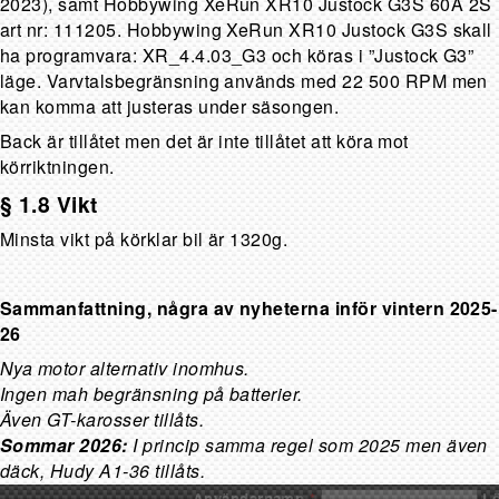
2023), samt Hobbywing XeRun XR10 Justock G3S 60A 2S
art nr: 111205. Hobbywing XeRun XR10 Justock G3S skall
ha programvara: XR_4.4.03_G3 och köras i ”Justock G3”
läge. Varvtalsbegränsning används med 22 500 RPM men
kan komma att justeras under säsongen.
Back är tillåtet men det är inte tillåtet att köra mot
körriktningen.
§ 1.8 Vikt
Minsta vikt på körklar bil är 1320g.
Sammanfattning, några av nyheterna inför vintern 2025-
26
Nya motor alternativ inomhus.
Ingen mah begränsning på batterier.
Även GT-karosser tillåts.
Sommar 2026:
I princip samma regel som 2025 men även
däck, Hudy A1-36 tillåts.
Användarnamn
*
L