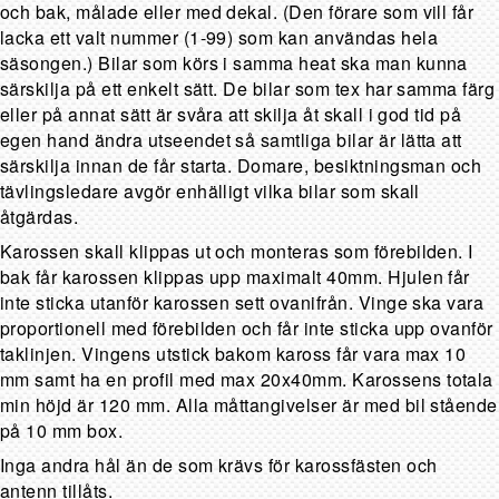
och bak, målade eller med dekal. (Den förare som vill får
lacka ett valt nummer (1-99) som kan användas hela
säsongen.) Bilar som körs i samma heat ska man kunna
särskilja på ett enkelt sätt. De bilar som tex har samma färg
eller på annat sätt är svåra att skilja åt skall i god tid på
egen hand ändra utseendet så samtliga bilar är lätta att
särskilja innan de får starta. Domare, besiktningsman och
tävlingsledare avgör enhälligt vilka bilar som skall
åtgärdas.
Karossen skall klippas ut och monteras som förebilden. I
bak får karossen klippas upp maximalt 40mm. Hjulen får
inte sticka utanför karossen sett ovanifrån. Vinge ska vara
proportionell med förebilden och får inte sticka upp ovanför
taklinjen. Vingens utstick bakom kaross får vara max 10
mm samt ha en profil med max 20x40mm. Karossens totala
min höjd är 120 mm. Alla måttangivelser är med bil stående
på 10 mm box.
Inga andra hål än de som krävs för karossfästen och
antenn tillåts.