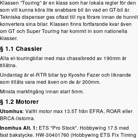
Klassen ”Touring” är en klass som har lokala regler för den
som vill kunna köra lite snabbare bil än vad en GT-bil är.
Tekniska dispenser ges oftast till nya förare innan de hunnit
konvertera sina bilar. Klassen finns fortfarande kvar även
om GT och Super Touring har kommit in som nationella
klasser.
§ 1.1 Chassier
Alla el-touringbilar med max chassibredd av 190mm är
tillåtna.
Undantag är el-RTR bilar typ Kyosho Fazer och liknande
som tillåts vara med även om de är 200mm.
Minsta markfrigång innan start 5mm.
§ 1.2 Motorer
Utomhus
: Valfri motor max 13.5T från EFRA, ROAR eller
BRCA-listorna.
Inomhus
Alt. 1:
ETS "Pro Stock". Hobbywing 17.5 med
fast bakstycke. HW-30401760 (Hobbywing ETS Fix Timing