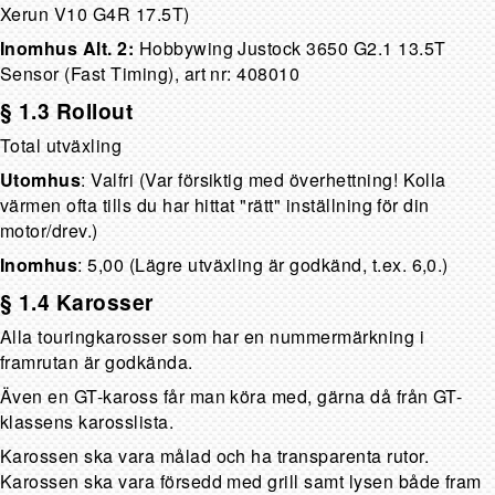
Xerun V10 G4R 17.5T)
Inomhus Alt. 2:
Hobbywing Justock 3650 G2.1 13.5T
Sensor (Fast Timing), art nr: 408010
§ 1.3 Rollout
Total utväxling
Utomhus
: Valfri (Var försiktig med överhettning! Kolla
värmen ofta tills du har hittat "rätt" inställning för din
motor/drev.)
Inomhus
: 5,00 (Lägre utväxling är godkänd, t.ex. 6,0.)
§ 1.4 Karosser
Alla touringkarosser som har en nummermärkning i
framrutan är godkända.
Även en GT-kaross får man köra med, gärna då från GT-
klassens karosslista.
Karossen ska vara målad och ha transparenta rutor.
Karossen ska vara försedd med grill samt lysen både fram